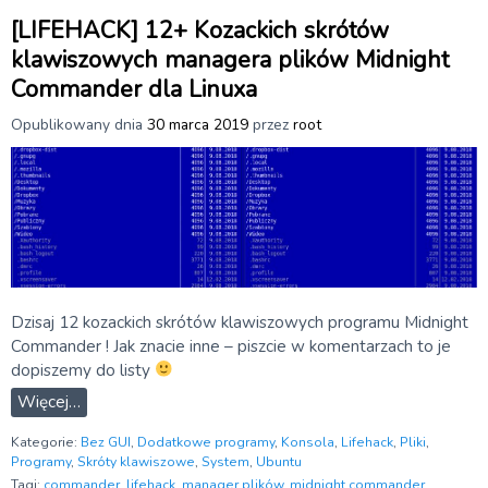
[LIFEHACK] 12+ Kozackich skrótów
klawiszowych managera plików Midnight
Commander dla Linuxa
Opublikowany dnia
30 marca 2019
przez
root
Dzisaj 12 kozackich skrótów klawiszowych programu Midnight
Commander ! Jak znacie inne – piszcie w komentarzach to je
dopiszemy do listy
Więcej…
Kategorie:
Bez GUI
,
Dodatkowe programy
,
Konsola
,
Lifehack
,
Pliki
,
Programy
,
Skróty klawiszowe
,
System
,
Ubuntu
Tagi:
commander
,
lifehack
,
manager plików
,
midnight commander
,