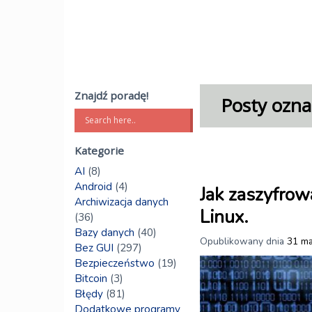
Znajdź poradę!
Posty ozna
Kategorie
AI
(8)
Android
(4)
Jak zaszyfrow
Archiwizacja danych
Linux.
(36)
Bazy danych
(40)
Opublikowany dnia
31 ma
Bez GUI
(297)
Bezpieczeństwo
(19)
Bitcoin
(3)
Błędy
(81)
Dodatkowe programy