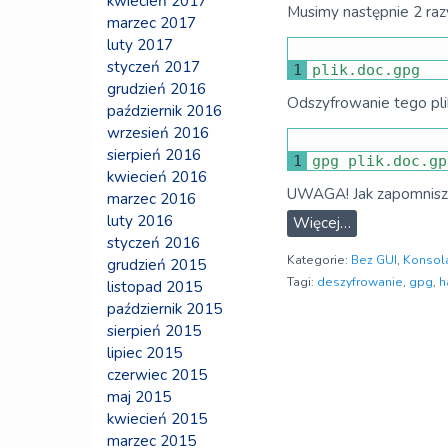
kwiecień 2017
Musimy następnie 2 razy
marzec 2017
luty 2017
styczeń 2017
1
plik
.
doc
.
gpg
grudzień 2016
Odszyfrowanie tego pli
październik 2016
wrzesień 2016
sierpień 2016
1
gpg 
plik
.
doc
.
gp
kwiecień 2016
UWAGA! Jak zapomnisz ha
marzec 2016
luty 2016
Więcej…
styczeń 2016
Kategorie:
Bez GUI
,
Konsol
grudzień 2015
Tagi:
deszyfrowanie
,
gpg
,
h
listopad 2015
październik 2015
sierpień 2015
lipiec 2015
czerwiec 2015
maj 2015
kwiecień 2015
marzec 2015