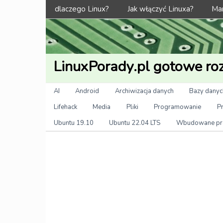
Menu
dlaczego Linux?
Jak włączyć Linuxa?
Man
LinuxPorady.pl gotowe roz
Kategorie
AI
Android
Archiwizacja danych
Bazy danyc
Lifehack
Media
Pliki
Programowanie
P
Ubuntu 19.10
Ubuntu 22.04 LTS
Wbudowane pr