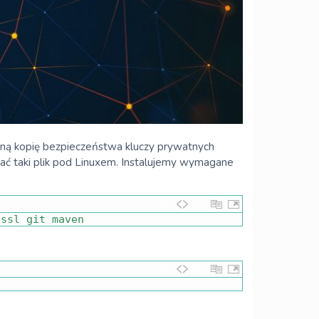
waną kopię bezpieczeństwa kluczy prywatnych
ować taki plik pod Linuxem. Instalujemy wymagane
nssl 
git 
maven