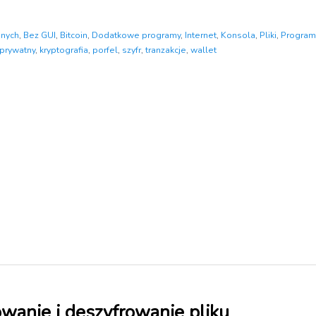
anych
,
Bez GUI
,
Bitcoin
,
Dodatkowe programy
,
Internet
,
Konsola
,
Pliki
,
Program
 prywatny
,
kryptografia
,
porfel
,
szyfr
,
tranzakcje
,
wallet
owanie i deszyfrowanie pliku