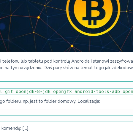
i telefonu lub tabletu pod kontrolą Androida i stanowi zaszyfro
tcoin na tym urządzeniu. Dziś parę słów na temat tego jak zdekod
l 
git 
openjdk
-
8
-
jdk 
openjfx 
android
-
tools
-
adb 
ope
 folderu, np. jest to folder domowy. Localizacja:
 komendę: […]