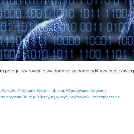
ym polega szyfrowanie wiadomości za pomocą kluczy publicznyc
,
Konsola
,
Programy
,
System
,
Ubuntu
,
Wbudowane programy
lucz prywatny
,
klucz publiczny
,
pgp
,
szyfr
,
szyfrowanie
,
zabezpieczenie