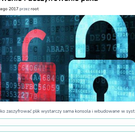
tego 2017
przez
root
bko zaszyfrować plik wystarczy sama konsola i wbudowane w sys