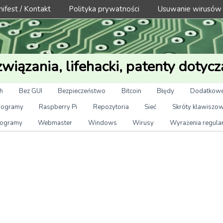
ifest / Kontakt
Polityka prywatności
Usuwanie wirusów
wiązania, lifehacki, patenty dotycz
h
Bez GUI
Bezpieczeństwo
Bitcoin
Błędy
Dodatkowe
rogramy
Raspberry Pi
Repozytoria
Sieć
Skróty klawiszo
ogramy
Webmaster
Windows
Wirusy
Wyrażenia regula