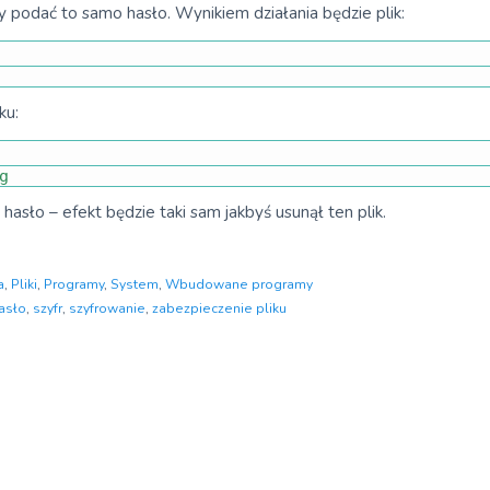
 podać to samo hasło. Wynikiem działania będzie plik:
ku:
g
sło – efekt będzie taki sam jakbyś usunął ten plik.
a
,
Pliki
,
Programy
,
System
,
Wbudowane programy
asło
,
szyfr
,
szyfrowanie
,
zabezpieczenie pliku