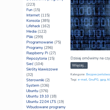
(223)
Fun
(15)
Internet
(115)
Konsola
(385)
Lifehack
(162)
Media
(122)
Pliki
(299)
Programowanie
(75)
Programy
(296)
Raspberry Pi
(27)
Dzisiaj omówimy na cz
Repozytoria
(15)
Sieć
(104)
Więcej…
Skróty klawiszowe
(32)
Kategorie:
Bezpieczeństwo
Sterowniki
(2)
Tagi:
e-mail
,
GnuPG
,
gpg
,
k
System
(336)
Ubuntu
(376)
Ubuntu 19.10
(18)
Ubuntu 22.04 LTS
(19)
Wbudowane programy