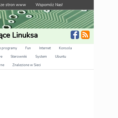
 ze stron www
Wspomóż Nas!
ące Linuksa
 programy
Fun
Internet
Konsola
we
Sterowniki
System
Ubuntu
rne
Znalezione w Sieci