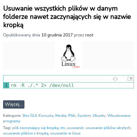
Usuwanie wszystkich plików w danym
folderze nawet zaczynających się w nazwie
kropką
Opublikowany dnia
10 grudnia 2017
przez
root
1
rm
-
R
.
/
.
*
2
>
/
dev
/
null
Więcej…
Kategorie:
Bez GUI
,
Konsola
,
Media
,
Pliki
,
System
,
Ubuntu
,
Wbudowane
programy
Tagi:
plik zaczynający się kropką
,
rm
,
usuwanie
,
usuwanie plików ukrytych
,
usuwanie plików z kropką
,
usuwanie w linux