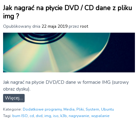
Jak nagrać na płycie DVD / CD dane z pliku
img ?
Opublikowany dnia
22 maja 2019
przez
root
Jak nagrać na płycie DVD/CD dane w formacie IMG (surowy
obraz dysku).
Więcej…
Kategorie:
Dodatkowe programy
,
Media
,
Pliki
,
System
,
Ubuntu
Tagi:
burn ISO
,
cd
,
dvd
,
img
,
iso
,
k3b
,
nagrywanie
,
wypalanie