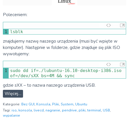
Poleceniem:
1
lsblk
znajdujemy nazwę naszego urządzenia (musi być wpięte w
komputer). Następnie w folderze, gdzie znajduje się plik ISO
wywołujemy:
1
sudo 
dd 
if
=
.
/
lubuntu
-
16.10
-
desktop
-
i386
.
iso 
of
=
/
dev
/
sXX 
bs
=
4M
&&
sync
gdzie sXX – to nazwa naszego urządzenia USB.
Więcej…
Kategorie:
Bez GUI
,
Konsola
,
Pliki
,
System
,
Ubuntu
Tagi:
iso
,
konsola
,
livecd
,
nagranie
,
pendrive
,
pliki
,
terminal
,
USB
,
wypalanie