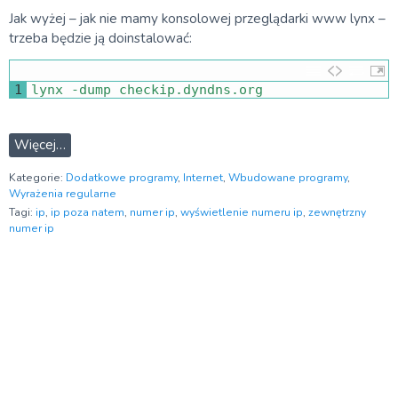
Jak wyżej – jak nie mamy konsolowej przeglądarki www lynx –
trzeba będzie ją doinstalować:
1
lynx
-
dump 
checkip
.
dyndns
.
org
Więcej…
Kategorie:
Dodatkowe programy
,
Internet
,
Wbudowane programy
,
Wyrażenia regularne
Tagi:
ip
,
ip poza natem
,
numer ip
,
wyświetlenie numeru ip
,
zewnętrzny
numer ip