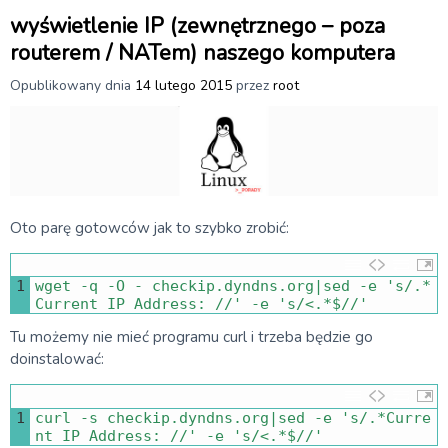
wyświetlenie IP (zewnętrznego – poza
routerem / NATem) naszego komputera
Opublikowany dnia
14 lutego 2015
przez
root
Oto parę gotowców jak to szybko zrobić:
1
wget
-
q
-
O
-
checkip
.
dyndns
.
org
|
sed
-
e
's/.*
Current IP Address: //'
-
e
's/<.*$//'
Tu możemy nie mieć programu curl i trzeba będzie go
doinstalować:
1
curl
-
s
checkip
.
dyndns
.
org
|
sed
-
e
's/.*Curre
nt IP Address: //'
-
e
's/<.*$//'