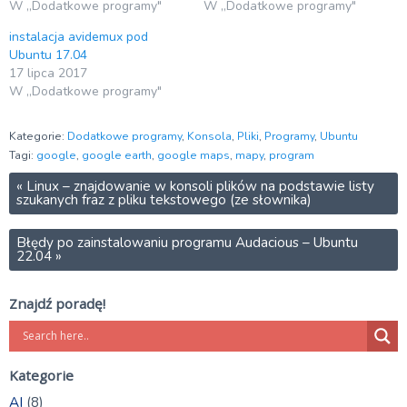
W „Dodatkowe programy"
W „Dodatkowe programy"
instalacja avidemux pod
Ubuntu 17.04
17 lipca 2017
W „Dodatkowe programy"
Kategorie:
Dodatkowe programy
,
Konsola
,
Pliki
,
Programy
,
Ubuntu
Tagi:
google
,
google earth
,
google maps
,
mapy
,
program
«
Linux – znajdowanie w konsoli plików na podstawie listy
szukanych fraz z pliku tekstowego (ze słownika)
Błędy po zainstalowaniu programu Audacious – Ubuntu
22.04
»
Znajdź poradę!
Kategorie
AI
(8)