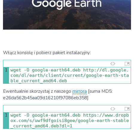
Włącz konsolę i pobierz pakiet instalacyjny:
1
wget
-
O
google
-
earth64
.
deb 
http
:
//dl.google.
com/dl/earth/client/current/google-earth-sta
ble_current_amd64.deb
Ewentualnie skorzystaj z naszego
mirrora
[suma MD5:
e26da562b45aa09d16210f97086eb358]
1
wget
-
O
google
-
earth64
.
deb 
https
:
//www.dropb
ox.com/s/uwf9dfgoisi8gee/google-earth-stable
_current_amd64.deb?dl=1