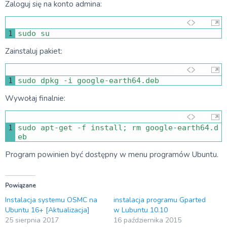
Zaloguj się na konto admina:
1
sudo 
su
Zainstaluj pakiet:
1
sudo 
dpkg
-
i
google
-
earth64
.
deb
Wywołaj finalnie:
1
sudo 
apt
-
get
-
f
install
;
rm 
google
-
earth64
.
d
eb
Program powinien być dostępny w menu programów Ubuntu.
Powiązane
Instalacja systemu OSMC na
instalacja programu Gparted
Ubuntu 16+ [Aktualizacja]
w Lubuntu 10.10
25 sierpnia 2017
16 października 2015