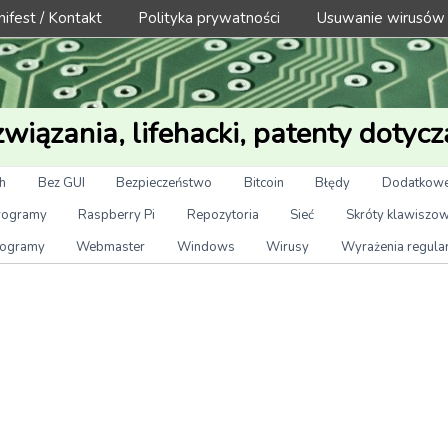
ifest / Kontakt
Polityka prywatności
Usuwanie wirusów
wiązania, lifehacki, patenty dotycz
h
Bez GUI
Bezpieczeństwo
Bitcoin
Błędy
Dodatkowe
rogramy
Raspberry Pi
Repozytoria
Sieć
Skróty klawiszo
ogramy
Webmaster
Windows
Wirusy
Wyrażenia regula