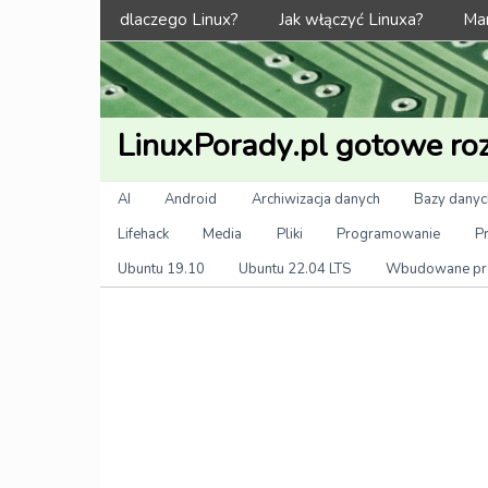
Menu
dlaczego Linux?
Jak włączyć Linuxa?
Man
LinuxPorady.pl gotowe roz
Kategorie
AI
Android
Archiwizacja danych
Bazy danyc
Lifehack
Media
Pliki
Programowanie
P
Ubuntu 19.10
Ubuntu 22.04 LTS
Wbudowane pr