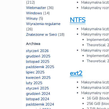
(212)
Maksymalna licz
Webmaster
(36)
Maksymalny rozmi
Windows
(14)
NTFS
Wirusy
(5)
Wyrażenia regularne
Maksymalna liczb
(26)
Maksymalny rozm
Znalezione w Sieci
(18)
Implementati
Archiwa
Theoretical: 
Maksymalny roz
styczeń 2026
Implementati
grudzień 2025
Theoretical: 
listopad 2025
październik 2025
ext2
lipiec 2025
kwiecień 2025
Maksymalna liczb
luty 2025
Maksymalna licz
styczeń 2025
Maksymalny rozm
grudzień 2024
16 GiB (block
listopad 2024
256 GiB (bloc
październik 2024
2 TiB (block s