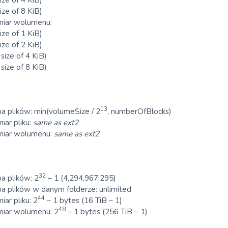
ize of 8 KiB)
miar wolumenu:
ize of 1 KiB)
ize of 2 KiB)
size of 4 KiB)
size of 8 KiB)
13
a plików: min(volumeSize / 2
, numberOfBlocks)
iar pliku:
same as ext2
miar wolumenu:
same as ext2
32
a plików: 2
– 1 (4,294,967,295)
a plików w danym folderze: unlimited
44
ar pliku: 2
– 1 bytes (16 TiB – 1)
48
iar wolumenu: 2
– 1 bytes (256 TiB – 1)