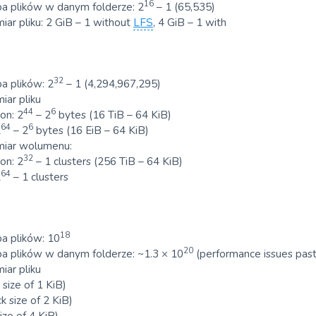
16
ba plików w danym folderze: 2
– 1 (65,535)
ar pliku: 2 GiB – 1 without
LFS
, 4 GiB – 1 with
32
a plików: 2
– 1 (4,294,967,295)
iar pliku
44
6
on: 2
– 2
bytes (16 TiB – 64 KiB)
64
6
2
– 2
bytes (16 EiB – 64 KiB)
miar wolumenu:
32
on: 2
– 1 clusters (256 TiB – 64 KiB)
64
2
– 1 clusters
18
a plików: 10
20
ba plików w danym folderze: ~1.3 × 10
(performance issues past
iar pliku
 size of 1 KiB)
k size of 2 KiB)
ize of 4 KiB)