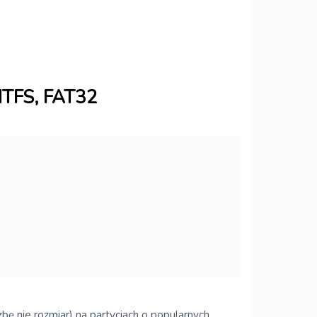
 NTFS, FAT32
zbę nie rozmiar) na partycjach o popularnych