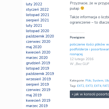
Przyznacie, że w przy
luty 2022
pułap
styczeń 2022
listopad 2021
Także informacja o licz
sierpień 2021
ograniczenie – to dlacze
luty 2021
listopad 2020
październik 2020
Powiązane
czerwiec 2020
policzenie ilości plików 
maj 2020
podfolderze i posortowan
kwiecień 2020
rosnącej
marzec 2020
12 lutego 2016
grudzień 2019
W „Bez GUI"
listopad 2019
październik 2019
wrzesień 2019
Kategorie:
Pliki
,
System
,
Ub
sierpień 2019
Tagi:
EXT2
,
EXT3
,
EXT4
,
FAT
czerwiec 2019
«
jak w konsoli posort
maj 2019
kwiecień 2019
marzec 2019