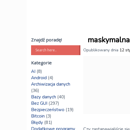
maskymalna 
Znajdź poradę!
Opublikowany dnia
12 st
Kategorie
AI
(8)
Android
(4)
Archiwizacja danych
(36)
Bazy danych
(40)
Bez GUI
(297)
Bezpieczeństwo
(19)
Bitcoin
(3)
Błędy
(81)
Dodatkowe programy
Czy zastanawialiście si