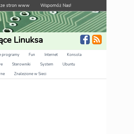
 ze stron www
Wspomóż Nas!
ące Linuksa
 programy
Fun
Internet
Konsola
we
Sterowniki
System
Ubuntu
rne
Znalezione w Sieci