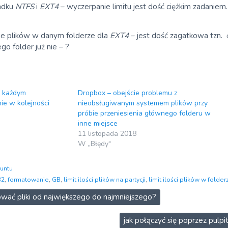
padku
NTFS
i
EXT4
– wyczerpanie limitu jest dość ciężkim zadaniem.
bie plików w danym folderze dla
EXT4
– jest dość zagatkowa tzn. ∞
go folder już nie – ?
w każdym
Dropbox – obejście problemu z
ie w kolejności
nieobsługiwanym systemem plików przy
próbie przeniesienia głównego folderu w
inne miejsce
11 listopada 2018
W „Błędy"
untu
32
,
formatowanie
,
GB
,
limit ilości plików na partycji
,
limit ilości plików w folder
ować pliki od największego do najmniejszego?
jak połączyć się poprzez pul