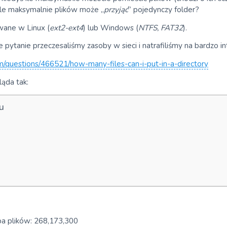
ile maksymalnie plików może „
przyjąć
” pojedynczy folder?
wane w Linux (
ext2-ext4
) lub Windows (
NTFS, FAT32
).
pytanie przeczesaliśmy zasoby w sieci i natrafiliśmy na bardzo i
om/questions/466521/how-many-files-can-i-put-in-a-directory
ąda tak:
u
ba plików: 268,173,300