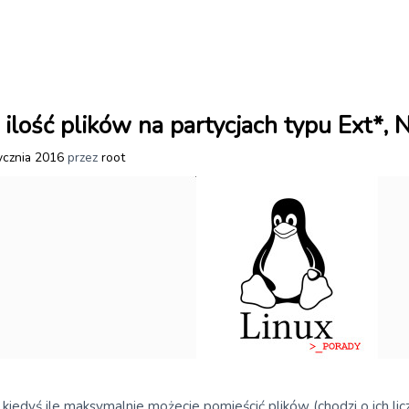
ilość plików na partycjach typu Ext*,
ycznia 2016
przez
root
ę kiedyś ile maksymalnie możecie pomieścić plików (chodzi o ich lic