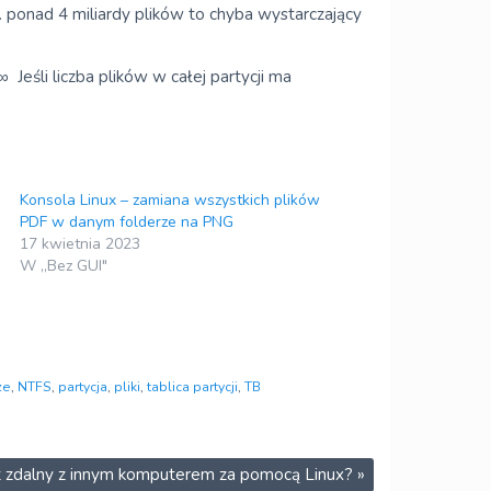
. ponad 4 miliardy plików to chyba wystarczający
 Jeśli liczba plików w całej partycji ma
Konsola Linux – zamiana wszystkich plików
PDF w danym folderze na PNG
17 kwietnia 2023
W „Bez GUI"
ze
,
NTFS
,
partycja
,
pliki
,
tablica partycji
,
TB
pit zdalny z innym komputerem za pomocą Linux?
»