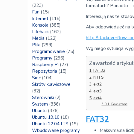
(223)
formatach? Ponadto – 
Fun
(15)
Interesują nas te stoso
Internet
(115)
Konsola
(385)
Aby odpowiedzieć na te 
Lifehack
(162)
http://stackoverflow.c
Media
(122)
Pliki
(299)
Wg niego sytuacja wygl
Programowanie
(75)
Programy
(296)
Zawartość artykuł
Raspberry Pi
(27)
FAT32
Repozytoria
(15)
NTFS
Sieć
(104)
ext2
Skróty klawiszowe
(32)
ext3
Sterowniki
(2)
ext4
System
(336)
Powiązane
Ubuntu
(376)
Ubuntu 19.10
(18)
FAT32
Ubuntu 22.04 LTS
(19)
Wbudowane programy
Maksymalna licz