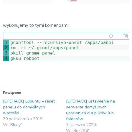
wykonujemy to tymi komendami:
1
gconftool
--
recursive
-
unset
/
apps
/
panel
2
rm
-
rf
~
/
.
gconf
/
apps
/
panel
3
pkill 
gnome
-
panel
4
gksu 
reboot
Powiązane
[LIFEHACK] Lubuntu – reset
[LIFEHACK] ustawienie na
panelu do domyślnych
serwerze domyślnych
wartości
uprawnień dla plików lub
29 października 2019
folderów
W „Błędy"
1 czerwca 2020
W „Bez GUI"