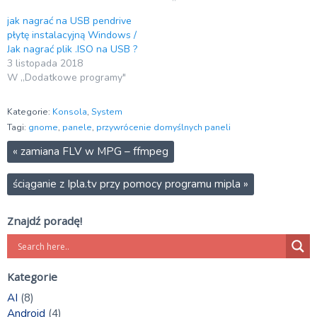
jak nagrać na USB pendrive
płytę instalacyjną Windows /
Jak nagrać plik .ISO na USB ?
3 listopada 2018
W „Dodatkowe programy"
Kategorie:
Konsola
,
System
Tagi:
gnome
,
panele
,
przywrócenie domyślnych paneli
«
zamiana FLV w MPG – ffmpeg
ściąganie z Ipla.tv przy pomocy programu mipla
»
Znajdź poradę!
Kategorie
AI
(8)
Android
(4)