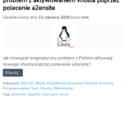
problem z aktywowaniem vhosta poprzez
polecenie a2ensite
Opublikowany dnia
13 czerwca 2018
przez
root
Jak rozwiązać enigmatyczny problem z Perlem aktywacji
nowego vhosta poprzez polecenie a2ensite?
Więcej…
Kategorie:
Bez GUI
,
Błędy
,
Dodatkowe programy
,
Internet
,
Konsola
,
Programowanie
,
Sieć
,
Ubuntu
,
Webmaster
Tagi:
a2ensite
,
apache
,
host
,
perl
,
vhost