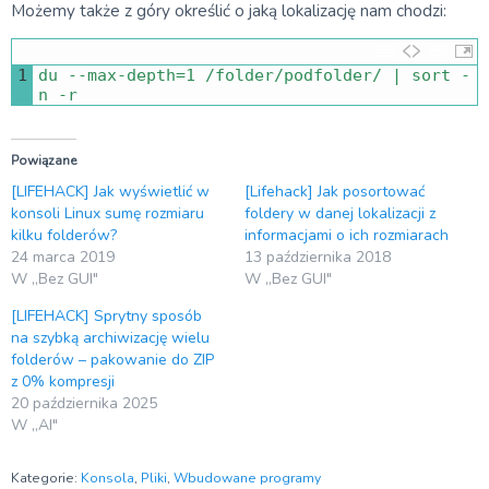
Możemy także z góry określić o jaką lokalizację nam chodzi:
1
du
--
max
-
depth
=
1
/
folder
/
podfolder
/
|
sort
-
n
-
r
Powiązane
[LIFEHACK] Jak wyświetlić w
[Lifehack] Jak posortować
konsoli Linux sumę rozmiaru
foldery w danej lokalizacji z
kilku folderów?
informacjami o ich rozmiarach
24 marca 2019
13 października 2018
W „Bez GUI"
W „Bez GUI"
[LIFEHACK] Sprytny sposób
na szybką archiwizację wielu
folderów – pakowanie do ZIP
z 0% kompresji
20 października 2025
W „AI"
Kategorie:
Konsola
,
Pliki
,
Wbudowane programy