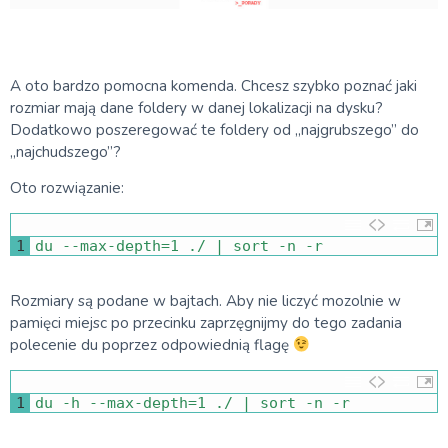
A oto bardzo pomocna komenda. Chcesz szybko poznać jaki
rozmiar mają dane foldery w danej lokalizacji na dysku?
Dodatkowo poszeregować te foldery od „najgrubszego” do
„najchudszego”?
Oto rozwiązanie:
1
du
--
max
-
depth
=
1
.
/
|
sort
-
n
-
r
Rozmiary są podane w bajtach. Aby nie liczyć mozolnie w
pamięci miejsc po przecinku zaprzęgnijmy do tego zadania
polecenie du poprzez odpowiednią flagę
1
du
-
h
--
max
-
depth
=
1
.
/
|
sort
-
n
-
r