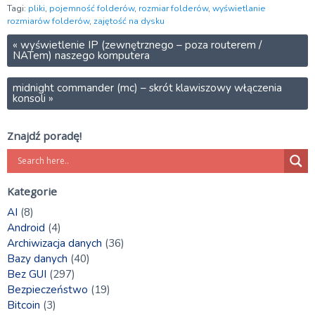
Tagi:
pliki
,
pojemność folderów
,
rozmiar folderów
,
wyświetlanie
rozmiarów folderów
,
zajętość na dysku
«
wyświetlenie IP (zewnętrznego – poza routerem /
NATem) naszego komputera
midnight commander (mc) – skrót klawiszowy włączenia
konsoli
»
Znajdź poradę!
Kategorie
AI
(8)
Android
(4)
Archiwizacja danych
(36)
Bazy danych
(40)
Bez GUI
(297)
Bezpieczeństwo
(19)
Bitcoin
(3)