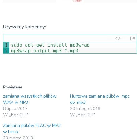
Używamy komendy:
1
sudo 
apt
-
get 
install 
mp3wrap
2
mp3wrap 
output
.
mp3 *
.
mp3
Powiązane
zamiana wszystkich plików
Hurtowa zamiana plików .mpc
WAV w MP3
do .mp3
8 lipca 2017
20 lutego 2019
W „Bez GUI"
W „Bez GUI"
Zamiana plików FLAC w MP3
w Linux
23 marca 2018