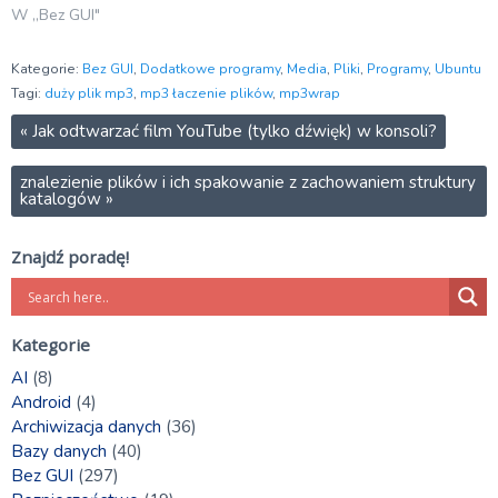
W „Bez GUI"
Kategorie:
Bez GUI
,
Dodatkowe programy
,
Media
,
Pliki
,
Programy
,
Ubuntu
Tagi:
duży plik mp3
,
mp3 łaczenie plików
,
mp3wrap
«
Jak odtwarzać film YouTube (tylko dźwięk) w konsoli?
znalezienie plików i ich spakowanie z zachowaniem struktury
katalogów
»
Znajdź poradę!
Kategorie
AI
(8)
Android
(4)
Archiwizacja danych
(36)
Bazy danych
(40)
Bez GUI
(297)