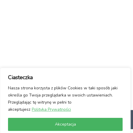
Ciasteczka
Nasza strona korzysta z plików Cookies w taki sposób jaki
określa go Twoja przeglądarka w swoich ustawieniach.
Przeglądając tę witrynę w pełni to
akceptujesz
Polityka Prywatności
dlaczego Linux?
Jak włączyć Linuxa?
Manifest / Kontakt
Polityka
Akceptacja
prywatności
Usuwanie wirusów ze stron www
Wspomóż Nas!