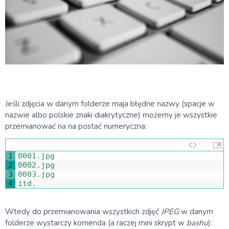
Jeśli zdjęcia w danym folderze maja błędne nazwy (spacje w
nazwie albo polskie znaki diakrytyczne) możemy je wszystkie
przemianować na na postać numeryczna:
1
0001.jpg
2
0002.jpg
3
0003.jpg
4
itd
.
Wtedy do przemianowania wszystkich zdjęć
JPEG
w danym
folderze wystarczy komenda (a raczej mini skrypt w
bashu
):