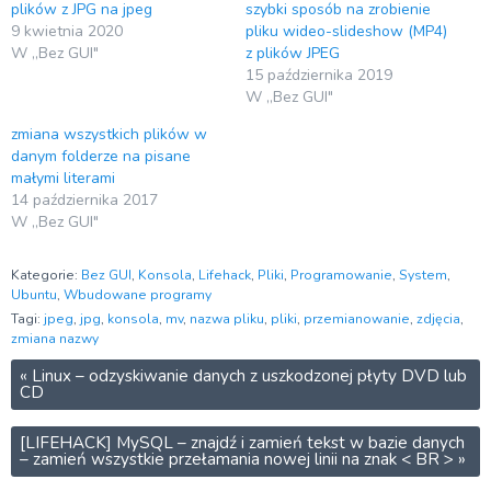
plików z JPG na jpeg
szybki sposób na zrobienie
9 kwietnia 2020
pliku wideo-slideshow (MP4)
W „Bez GUI"
z plików JPEG
15 października 2019
W „Bez GUI"
zmiana wszystkich plików w
danym folderze na pisane
małymi literami
14 października 2017
W „Bez GUI"
Kategorie:
Bez GUI
,
Konsola
,
Lifehack
,
Pliki
,
Programowanie
,
System
,
Ubuntu
,
Wbudowane programy
Tagi:
jpeg
,
jpg
,
konsola
,
mv
,
nazwa pliku
,
pliki
,
przemianowanie
,
zdjęcia
,
zmiana nazwy
«
Linux – odzyskiwanie danych z uszkodzonej płyty DVD lub
CD
[LIFEHACK] MySQL – znajdź i zamień tekst w bazie danych
– zamień wszystkie przełamania nowej linii na znak < BR >
»