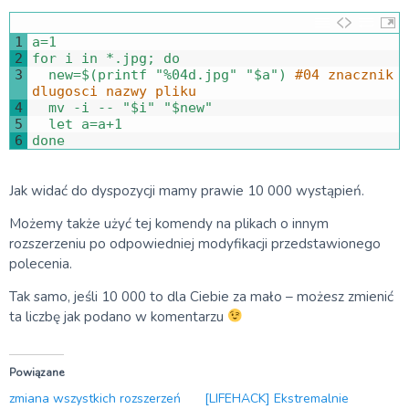
1
a
=
1
2
for
i
in
*
.
jpg
;
do
3
new
=
$
(
printf
"%04d.jpg"
"$a"
)
#04 znacznik 
dlugosci nazwy pliku
4
mv
-
i
--
"$i"
"$new"
5
let
a
=
a
+
1
6
done
Jak widać do dyspozycji mamy prawie 10 000 wystąpień.
Możemy także użyć tej komendy na plikach o innym
rozszerzeniu po odpowiedniej modyfikacji przedstawionego
polecenia.
Tak samo, jeśli 10 000 to dla Ciebie za mało – możesz zmienić
ta liczbę jak podano w komentarzu
Powiązane
zmiana wszystkich rozszerzeń
[LIFEHACK] Ekstremalnie