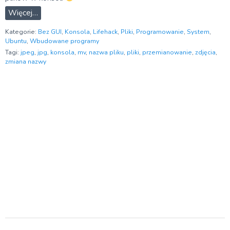
Więcej…
Kategorie:
Bez GUI
,
Konsola
,
Lifehack
,
Pliki
,
Programowanie
,
System
,
Ubuntu
,
Wbudowane programy
Tagi:
jpeg
,
jpg
,
konsola
,
mv
,
nazwa pliku
,
pliki
,
przemianowanie
,
zdjęcia
,
zmiana nazwy