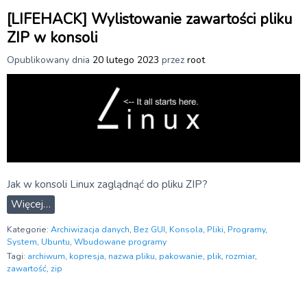
[LIFEHACK] Wylistowanie zawartości pliku
ZIP w konsoli
Opublikowany dnia
20 lutego 2023
przez
root
Jak w konsoli Linux zaglądnąć do pliku ZIP?
Więcej…
Kategorie:
Archiwizacja danych
,
Bez GUI
,
Konsola
,
Pliki
,
Programy
,
System
,
Ubuntu
,
Wbudowane programy
Tagi:
archiwum
,
kopresja
,
nazwa pliku
,
pakowanie
,
plik
,
rozmiar
,
zawartość
,
zip