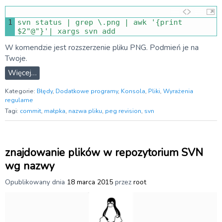
1
svn 
status
|
grep
\
.
png
|
awk
'{print 
$2"@"}'
|
xargs 
svn 
add
W komendzie jest rozszerzenie pliku PNG. Podmień je na
Twoje.
Więcej…
Kategorie:
Błędy
,
Dodatkowe programy
,
Konsola
,
Pliki
,
Wyrażenia
regularne
Tagi:
commit
,
małpka
,
nazwa pliku
,
peg revision
,
svn
znajdowanie plików w repozytorium SVN
wg nazwy
Opublikowany dnia
18 marca 2015
przez
root