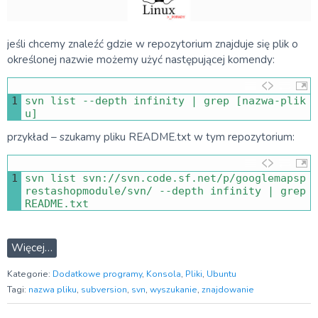
jeśli chcemy znaleźć gdzie w repozytorium znajduje się plik o
określonej nazwie możemy użyć następującej komendy:
1
svn 
list
--
depth 
infinity
|
grep
[
nazwa
-
plik
u
]
przykład – szukamy pliku README.txt w tym repozytorium:
1
svn 
list 
svn
:
//svn.code.sf.net/p/googlemapsp
restashopmodule/svn/ --depth infinity | grep 
README.txt
Więcej…
Kategorie:
Dodatkowe programy
,
Konsola
,
Pliki
,
Ubuntu
Tagi:
nazwa pliku
,
subversion
,
svn
,
wyszukanie
,
znajdowanie