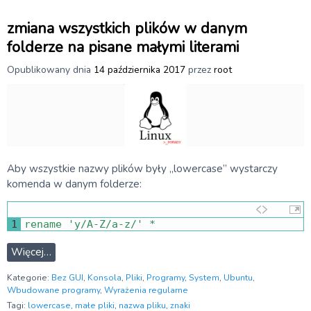
zmiana wszystkich plików w danym
folderze na pisane małymi literami
Opublikowany dnia
14 października 2017
przez
root
Aby wszystkie nazwy plików były „lowercase” wystarczy
komenda w danym folderze:
1
rename
'y/A-Z/a-z/'
*
Więcej…
Kategorie:
Bez GUI
,
Konsola
,
Pliki
,
Programy
,
System
,
Ubuntu
,
Wbudowane programy
,
Wyrażenia regularne
Tagi:
lowercase
,
małe pliki
,
nazwa pliku
,
znaki