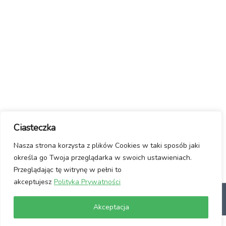
Ciasteczka
Nasza strona korzysta z plików Cookies w taki sposób jaki
określa go Twoja przeglądarka w swoich ustawieniach.
Przeglądając tę witrynę w pełni to
akceptujesz
Polityka Prywatności
dlaczego Linux?
Jak włączyć Linuxa?
Manifest / Kontakt
Polityka
Akceptacja
prywatności
Usuwanie wirusów ze stron www
Wspomóż Nas!
Powered by
WordPress
and
HeatMap AdAptive Theme