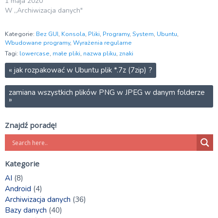
1 maja 2020
W „Archiwizacja danych"
Kategorie:
Bez GUI
,
Konsola
,
Pliki
,
Programy
,
System
,
Ubuntu
,
Wbudowane programy
,
Wyrażenia regularne
Tagi:
lowercase
,
małe pliki
,
nazwa pliku
,
znaki
«
jak rozpakować w Ubuntu plik *.7z (7zip) ?
zamiana wszystkich plików PNG w JPEG w danym folderze
»
Znajdź poradę!
Kategorie
AI
(8)
Android
(4)
Archiwizacja danych
(36)
Bazy danych
(40)