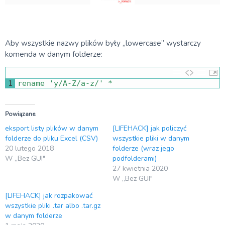
Aby wszystkie nazwy plików były „lowercase” wystarczy
komenda w danym folderze:
1
rename
'y/A-Z/a-z/'
*
Powiązane
eksport listy plików w danym
[LIFEHACK] jak policzyć
folderze do pliku Excel (CSV)
wszystkie pliki w danym
20 lutego 2018
folderze (wraz jego
W „Bez GUI"
podfolderami)
27 kwietnia 2020
W „Bez GUI"
[LIFEHACK] jak rozpakować
wszystkie pliki .tar albo .tar.gz
w danym folderze