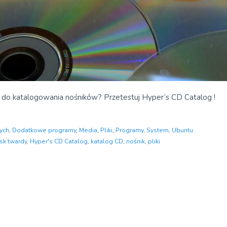
 do katalogowania nośników? Przetestuj Hyper’s CD Catalog !
ych
,
Dodatkowe programy
,
Media
,
Pliki
,
Programy
,
System
,
Ubuntu
sk twardy
,
Hyper's CD Catalog
,
katalog CD
,
nośnik
,
pliki