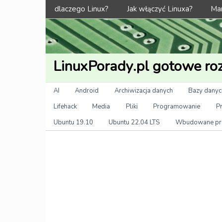
Menu
dlaczego Linux?
Jak włączyć Linuxa?
Man
LinuxPorady.pl gotowe roz
Kategorie
AI
Android
Archiwizacja danych
Bazy danyc
Lifehack
Media
Pliki
Programowanie
P
Ubuntu 19.10
Ubuntu 22.04 LTS
Wbudowane pr