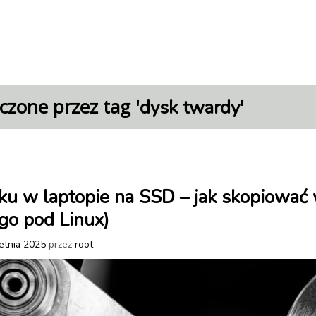
czone przez tag '
'
dysk twardy
u w laptopie na SSD – jak skopiować 
go pod Linux)
etnia 2025
przez
root