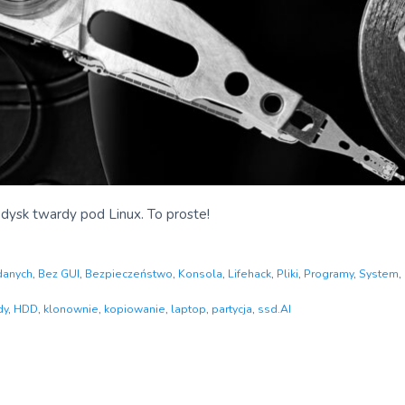
 dysk twardy pod Linux. To proste!
danych
,
Bez GUI
,
Bezpieczeństwo
,
Konsola
,
Lifehack
,
Pliki
,
Programy
,
System
,
dy
,
HDD
,
klonownie
,
kopiowanie
,
laptop
,
partycja
,
ssd.AI