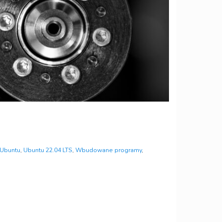
Ubuntu
,
Ubuntu 22.04 LTS
,
Wbudowane programy
,