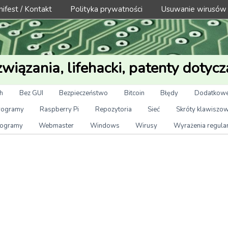
ifest / Kontakt
Polityka prywatności
Usuwanie wirusów
wiązania, lifehacki, patenty dotycz
h
Bez GUI
Bezpieczeństwo
Bitcoin
Błędy
Dodatkowe
rogramy
Raspberry Pi
Repozytoria
Sieć
Skróty klawiszo
ogramy
Webmaster
Windows
Wirusy
Wyrażenia regula