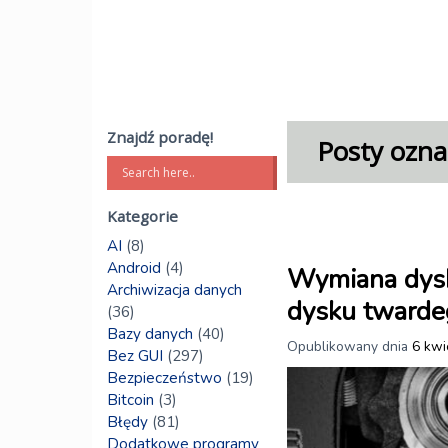
Znajdź poradę!
Posty ozna
Kategorie
AI
(8)
Android
(4)
Wymiana dysk
Archiwizacja danych
dysku twarde
(36)
Bazy danych
(40)
Opublikowany dnia
6 kwi
Bez GUI
(297)
Bezpieczeństwo
(19)
Bitcoin
(3)
Błędy
(81)
Dodatkowe programy