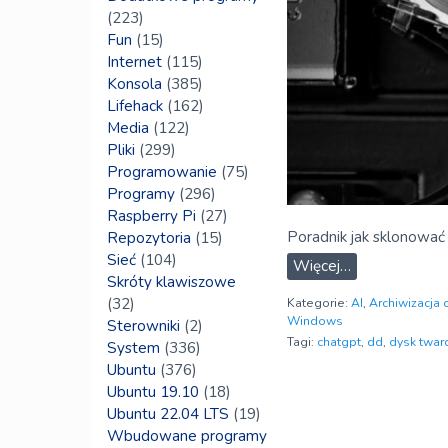
(223)
Fun
(15)
Internet
(115)
Konsola
(385)
Lifehack
(162)
Media
(122)
Pliki
(299)
Programowanie
(75)
Programy
(296)
Raspberry Pi
(27)
Poradnik jak sklonować
Repozytoria
(15)
Sieć
(104)
Więcej…
Skróty klawiszowe
(32)
Kategorie:
AI
,
Archiwizacja 
Windows
Sterowniki
(2)
Tagi:
chatgpt
,
dd
,
dysk twar
System
(336)
Ubuntu
(376)
Ubuntu 19.10
(18)
Ubuntu 22.04 LTS
(19)
Wbudowane programy