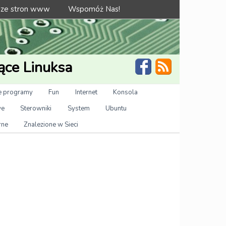
 ze stron www
Wspomóż Nas!
ące Linuksa
 programy
Fun
Internet
Konsola
we
Sterowniki
System
Ubuntu
rne
Znalezione w Sieci