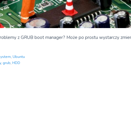
problemy z GRUB boot manager? Może po prostu wystarczy zmie
System
,
Ubuntu
y
,
grub
,
HDD