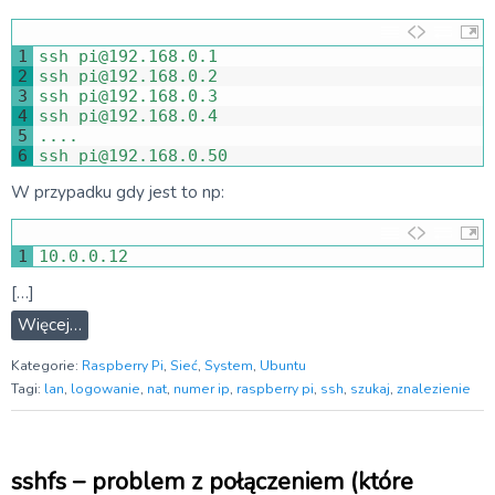
1
ssh 
pi
@
192.168.0.1
2
ssh 
pi
@
192.168.0.2
3
ssh 
pi
@
192.168.0.3
4
ssh 
pi
@
192.168.0.4
5
.
.
.
.
6
ssh 
pi
@
192.168.0.50
W przypadku gdy jest to np:
1
10.0.0.12
[…]
Więcej…
Kategorie:
Raspberry Pi
,
Sieć
,
System
,
Ubuntu
Tagi:
lan
,
logowanie
,
nat
,
numer ip
,
raspberry pi
,
ssh
,
szukaj
,
znalezienie
sshfs – problem z połączeniem (które