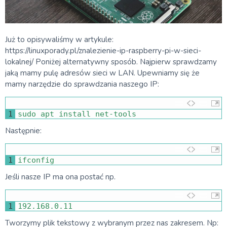
Już to opisywaliśmy w artykule:
https://linuxporady.pl/znalezienie-ip-raspberry-pi-w-sieci-
lokalnej/ Poniżej alternatywny sposób. Najpierw sprawdzamy
jaką mamy pulę adresów sieci w LAN. Upewniamy się że
mamy narzędzie do sprawdzania naszego IP:
1
sudo 
apt 
install 
net
-
tools
Następnie:
1
ifconfig
Jeśli nasze IP ma ona postać np.
1
192.168.0.11
Tworzymy plik tekstowy z wybranym przez nas zakresem. Np: