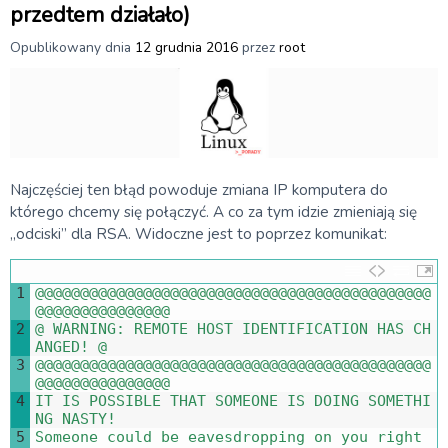
przedtem działało)
Opublikowany dnia
12 grudnia 2016
przez
root
Najczęściej ten błąd powoduje zmiana IP komputera do
którego chcemy się połączyć. A co za tym idzie zmieniają się
„odciski” dla RSA. Widoczne jest to poprzez komunikat:
1
@
@
@
@
@
@
@
@
@
@
@
@
@
@
@
@
@
@
@
@
@
@
@
@
@
@
@
@
@
@
@
@
@
@
@
@
@
@
@
@
@
@
@
@
@
@
@
@
@
@
@
@
@
@
@
@
@
@
@
2
@
WARNING
:
REMOTE 
HOST 
IDENTIFICATION 
HAS 
CH
ANGED
!
@
3
@
@
@
@
@
@
@
@
@
@
@
@
@
@
@
@
@
@
@
@
@
@
@
@
@
@
@
@
@
@
@
@
@
@
@
@
@
@
@
@
@
@
@
@
@
@
@
@
@
@
@
@
@
@
@
@
@
@
@
4
IT 
IS
POSSIBLE 
THAT 
SOMEONE 
IS
DOING 
SOMETHI
NG 
NASTY
!
5
Someone 
could 
be 
eavesdropping 
on 
you 
right 