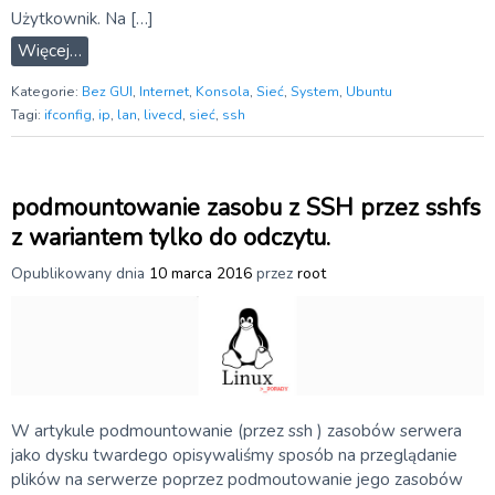
Użytkownik. Na […]
Więcej…
Kategorie:
Bez GUI
,
Internet
,
Konsola
,
Sieć
,
System
,
Ubuntu
Tagi:
ifconfig
,
ip
,
lan
,
livecd
,
sieć
,
ssh
podmountowanie zasobu z SSH przez sshfs
z wariantem tylko do odczytu.
Opublikowany dnia
10 marca 2016
przez
root
W artykule podmountowanie (przez ssh ) zasobów serwera
jako dysku twardego opisywaliśmy sposób na przeglądanie
plików na serwerze poprzez podmoutowanie jego zasobów