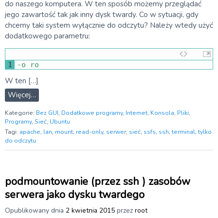
do naszego komputera. W ten sposób możemy przeglądać
jego zawartość tak jak inny dysk twardy. Co w sytuacji, gdy
chcemy taki system wyłącznie do odczytu? Należy wtedy użyć
dodatkowego parametru:
1
-
o
ro
W ten […]
Więcej…
Kategorie:
Bez GUI
,
Dodatkowe programy
,
Internet
,
Konsola
,
Pliki
,
Programy
,
Sieć
,
Ubuntu
Tagi:
apache
,
lan
,
mount
,
read-only
,
serwer
,
sieć
,
ssfs
,
ssh
,
terminal
,
tylko
do odczytu
podmountowanie (przez ssh ) zasobów
serwera jako dysku twardego
Opublikowany dnia
2 kwietnia 2015
przez
root