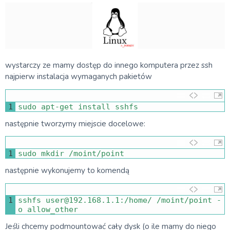
wystarczy ze mamy dostęp do innego komputera przez ssh
najpierw instalacja wymaganych pakietów
1
sudo 
apt
-
get 
install 
sshfs
następnie tworzymy miejscie docelowe:
1
sudo 
mkdir
/
moint
/
point
następnie wykonujemy to komendą
1
sshfs 
user
@
192.168.1.1
:
/
home
/
/
moint
/
point
-
o
allow_other
Jeśli chcemy podmountować cały dysk (o ile mamy do niego