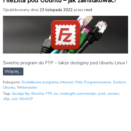
FileZilla pod Ubuntu – jak zainstalować?
Opublikowany dnia
23 listopada 2022
przez
root
Świetny program do FTP – także dostępny pod Ubuntu Linux !
Więcej…
Kategorie:
Dodatkowe programy
,
Internet
,
Pliki
,
Programowanie
,
System
,
Ubuntu
,
Webmaster
Tagi:
dostęp ftp
,
filezilla
,
FTP
,
mc
,
midnight commander
,
port
,
serwer
,
sftp
,
ssh
,
WinSCP