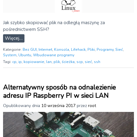
Jak szybko skopiować plik na odległą maszynę za
pośrednictwem SSH?
Więcej…
Kategorie:
Bez GUI
,
Internet
,
Konsola
,
Lifehack
,
Pliki
,
Programy
,
Sieć
,
System
,
Ubuntu
,
Wbudowane programy
Tagi:
cp
,
ip
,
kopiowanie
,
lan
,
plik
,
ścieżka
,
scp
,
sieć
,
ssh
Alternatywny sposób na odnalezienie
adresu IP Raspberry PI w sieci LAN
Opublikowany dnia
10 września 2017
przez
root