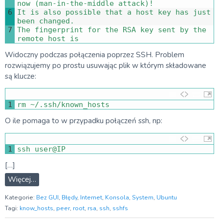
now
(
man
-
in
-
the
-
middle 
attack
)
!
6
It 
is
also 
possible 
that
a
host 
key 
has 
just 
been 
changed
.
7
The 
fingerprint 
for
the 
RSA 
key 
sent 
by 
the 
remote 
host 
is
Widoczny podczas połączenia poprzez SSH. Problem
rozwiązujemy po prostu usuwając plik w którym składowane
są klucze:
1
rm
~
/
.
ssh
/
known_hosts
O ile pomaga to w przypadku połączeń ssh, np:
1
ssh 
user
@
IP
[…]
Więcej…
Kategorie:
Bez GUI
,
Błędy
,
Internet
,
Konsola
,
System
,
Ubuntu
Tagi:
know_hosts
,
peer
,
root
,
rsa
,
ssh
,
sshfs