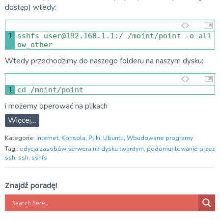
dostęp) wtedy:
1
sshfs 
user
@
192.168.1.1
:
/
/
moint
/
point
-
o
all
ow_other
Wtedy przechodzimy do naszego folderu na naszym dysku:
1
cd
/
moint
/
point
i możemy operować na plikach
Więcej…
Kategorie:
Internet
,
Konsola
,
Pliki
,
Ubuntu
,
Wbudowane programy
Tagi:
edycja zasobów serwera na dysku twardym
,
podomuntowanie przez
ssh
,
ssh
,
sshfs
Znajdź poradę!