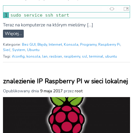
1
sudo 
service 
ssh 
start
Teraz na komputerze na którym mieliśmy […]
Więcej…
Kategorie:
Bez GUI
,
Błędy
,
Internet
,
Konsola
,
Programy
,
Raspberry Pi
,
Sieć
,
System
,
Ubuntu
Tagi:
ifconfig
,
konsola
,
lan
,
rasbian
,
raspberry
,
ssl
,
terminal
,
ubuntu
znalezienie IP Raspberry PI w sieci lokalnej
Opublikowany dnia
9 maja 2017
przez
root