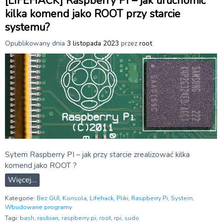
[LIFEHACK] Raspberry PI – jak uruchomić
kilka komend jako ROOT przy starcie
systemu?
Opublikowany dnia
3 listopada 2023
przez
root
Sytem Raspberry PI – jak przy starcie zrealizować kilka
komend jako ROOT ?
Więcej…
Kategorie:
Bez GUI
,
Konsola
,
Lifehack
,
Pliki
,
Raspberry Pi
,
System
,
Wbudowane programy
Tagi:
bash
,
rasbian
,
raspberry pi
,
root
,
rpi
,
sudo