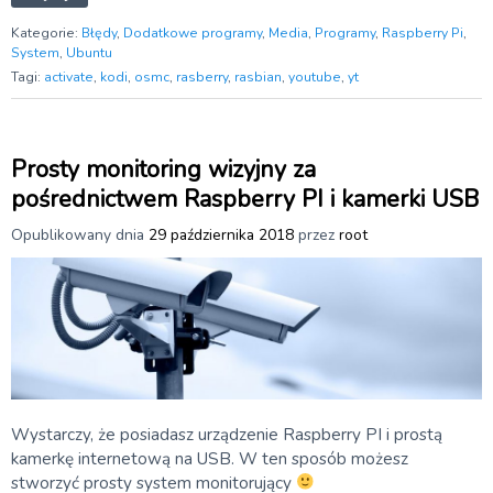
Kategorie:
Błędy
,
Dodatkowe programy
,
Media
,
Programy
,
Raspberry Pi
,
System
,
Ubuntu
Tagi:
activate
,
kodi
,
osmc
,
rasberry
,
rasbian
,
youtube
,
yt
Prosty monitoring wizyjny za
pośrednictwem Raspberry PI i kamerki USB
Opublikowany dnia
29 października 2018
przez
root
Wystarczy, że posiadasz urządzenie Raspberry PI i prostą
kamerkę internetową na USB. W ten sposób możesz
stworzyć prosty system monitorujący