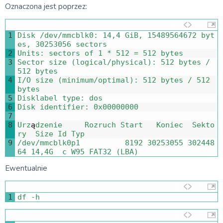
Oznaczona jest poprzez:
1
Disk
/
dev
/
mmcblk0
:
14
,
4
GiB
,
15489564672
byt
es
,
30253056
sectors
2
Units
:
sectors 
of
1
*
512
=
512
bytes
3
Sector 
size
(
logical
/
physical
)
:
512
bytes
/
512
bytes
4
I
/
O
size
(
minimum
/
optimal
)
:
512
bytes
/
512
bytes
5
Disklabel 
type
:
dos
6
Disk 
identifier
:
0x00000000
7
8
Urz
ą
dzenie     
Rozruch 
Start   
Koniec  
Sekto
ry  
Size 
Id 
Typ
9
/
dev
/
mmcblk0p1
8192
30253055
302448
64
14
,
4G
c
W95 
FAT32
(
LBA
)
Ewentualnie
1
df
-
h