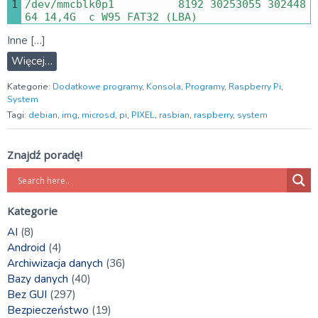
1
/
dev
/
mmcblk0p1
8192
30253055
302448
64
14
,
4G
c
W95 
FAT32
(
LBA
)
Inne […]
Więcej…
Kategorie:
Dodatkowe programy
,
Konsola
,
Programy
,
Raspberry Pi
,
System
Tagi:
debian
,
img
,
microsd
,
pi
,
PIXEL
,
rasbian
,
raspberry
,
system
Znajdź poradę!
Kategorie
AI
(8)
Android
(4)
Archiwizacja danych
(36)
Bazy danych
(40)
Bez GUI
(297)
Bezpieczeństwo
(19)