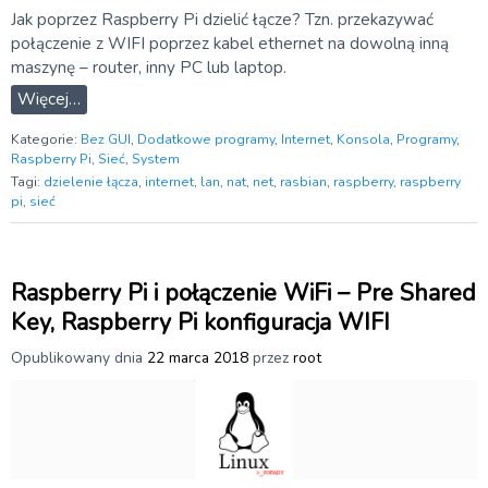
Jak poprzez Raspberry Pi dzielić łącze? Tzn. przekazywać
połączenie z WIFI poprzez kabel ethernet na dowolną inną
maszynę – router, inny PC lub laptop.
Więcej…
Kategorie:
Bez GUI
,
Dodatkowe programy
,
Internet
,
Konsola
,
Programy
,
Raspberry Pi
,
Sieć
,
System
Tagi:
dzielenie łącza
,
internet
,
lan
,
nat
,
net
,
rasbian
,
raspberry
,
raspberry
pi
,
sieć
Raspberry Pi i połączenie WiFi – Pre Shared
Key, Raspberry Pi konfiguracja WIFI
Opublikowany dnia
22 marca 2018
przez
root