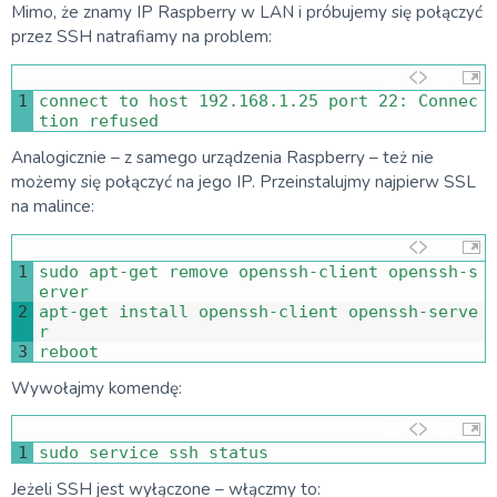
Mimo, że znamy IP Raspberry w LAN i próbujemy się połączyć
przez SSH natrafiamy na problem:
1
connect 
to
host
192.168.1.25
port
22
:
Connec
tion 
refused
Analogicznie – z samego urządzenia Raspberry – też nie
możemy się połączyć na jego IP. Przeinstalujmy najpierw SSL
na malince:
1
sudo 
apt
-
get 
remove 
openssh
-
client 
openssh
-
s
erver 
2
apt
-
get 
install 
openssh
-
client 
openssh
-
serve
r
3
reboot
Wywołajmy komendę:
1
sudo 
service 
ssh 
status
Jeżeli SSH jest wyłączone – włączmy to: