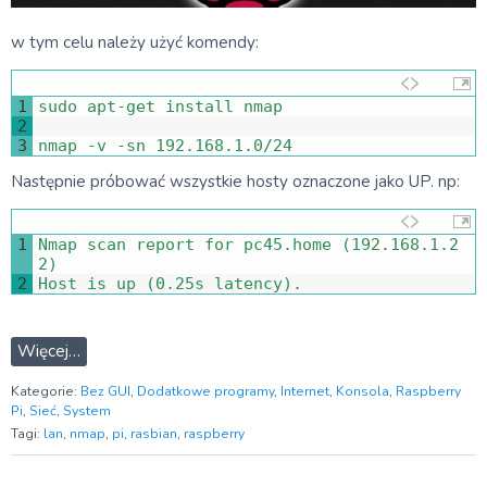
w tym celu należy użyć komendy:
1
sudo 
apt
-
get 
install 
nmap
2
3
nmap
-
v
-
sn
192.168.1.0
/
24
Następnie próbować wszystkie hosty oznaczone jako UP. np:
1
Nmap 
scan 
report 
for
pc45
.
home
(
192.168.1.2
2
)
2
Host 
is
up
(
0.25s
latency
)
.
Więcej…
Kategorie:
Bez GUI
,
Dodatkowe programy
,
Internet
,
Konsola
,
Raspberry
Pi
,
Sieć
,
System
Tagi:
lan
,
nmap
,
pi
,
rasbian
,
raspberry