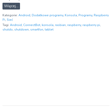
Więcej…
Kategorie:
Android
,
Dodatkowe programy
,
Konsola
,
Programy
,
Raspberry
Pi
,
Sieć
Tagi:
Android
,
ConnectBot
,
konsola
,
rasbian
,
raspberry
,
raspberry pi
,
shutdo
,
shutdown
,
smartfon
,
tablet