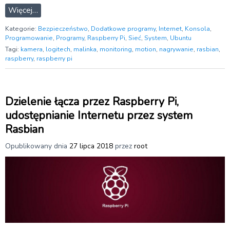
Więcej…
Kategorie:
Bezpieczeństwo
,
Dodatkowe programy
,
Internet
,
Konsola
,
Programowanie
,
Programy
,
Raspberry Pi
,
Sieć
,
System
,
Ubuntu
Tagi:
kamera
,
logitech
,
malinka
,
monitoring
,
motion
,
nagrywanie
,
rasbian
,
raspberry
,
raspberry pi
Dzielenie łącza przez Raspberry Pi,
udostępnianie Internetu przez system
Rasbian
Opublikowany dnia
27 lipca 2018
przez
root