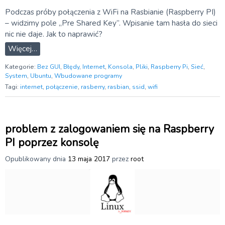
Podczas próby połączenia z WiFi na Rasbianie (Raspberry PI)
– widzimy pole „Pre Shared Key”. Wpisanie tam hasła do sieci
nic nie daje. Jak to naprawić?
Więcej…
Kategorie:
Bez GUI
,
Błędy
,
Internet
,
Konsola
,
Pliki
,
Raspberry Pi
,
Sieć
,
System
,
Ubuntu
,
Wbudowane programy
Tagi:
internet
,
połączenie
,
rasberry
,
rasbian
,
ssid
,
wifi
problem z zalogowaniem się na Raspberry
PI poprzez konsolę
Opublikowany dnia
13 maja 2017
przez
root